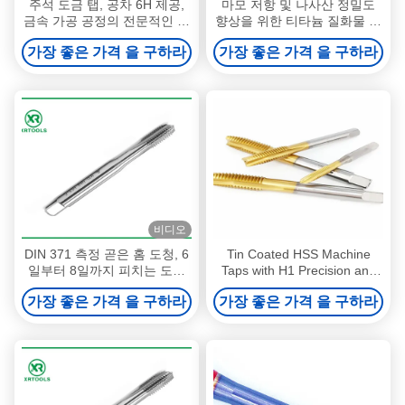
주석 도금 탭, 공차 6H 제공,
마모 저항 및 나사산 정밀도
금속 가공 공정의 전문적인 나
향상을 위한 티타늄 질화물 코
사 가공에 적합
팅이 적용된 피치 0.5-1.25 나
가장 좋은 가격 을 구하라
가장 좋은 가격 을 구하라
사산 절삭 탭
비디오
DIN 371 측정 곧은 홈 도청, 6
Tin Coated HSS Machine
일부터 8일까지 피치는 도청
Taps with H1 Precision and
을 줄여 빠져 나아갑니다
DIN371 Standard for Metric
가장 좋은 가격 을 구하라
가장 좋은 가격 을 구하라
Thread Cutting