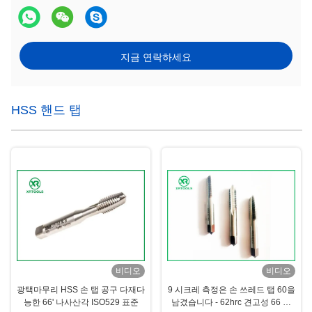
지금 연락하세요
HSS 핸드 탭
비디오
비디오
광택마무리 HSS 손 탭 공구 다재다
9 시크레 측정은 손 쓰레드 탭 60을
능한 66' 나사산각 ISO529 표준
남겼습니다 - 62hrc 견고성 66 도