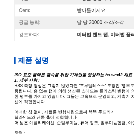
Oem:
받아들이세요
공급 능력:
달 당 20000 조각/조각
강조하다:
미터법 핸드 탭
, 
미터법 플
제품 설명
ISO 표준 블랙은 금속을 위한 기계탭을 형성하는 hss-m42 재
1. 세부 사항 :
HSS 측정 형성은 그렇지 않았다면 '프루텔레스스' 도청인 '명부
용됩니다. 홈 없는 탭에 의해 생산된 스레드는 플라스틱 변형에 
한 명부를 가지고 있습니다. 그들은 고속으로 운영되고, 계측기 
션에 적합합니다.
어떠한 칩 없이, 재료를 변형시킴으로써 똑똑 두드리기
블라인드와 관통 홀에 적합합니다
더 넓은 애플리케이션, 순알루미늄, 퓨어 징크, 알루미늄합금, 아연 
장점 :