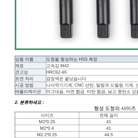
상품 이름
도청을 형성하는 HSS 측정
재료
고속강 M42
견고성
HRC62-65
표면 처리
검정색은 끝났습니다
시공 방법
나사깍기기계, CNC 선반, 밀링과 드릴링 기계, 
애플리케이션
마그네슘, 아연 합금, 티탄 합금, 낮고 중탄소
2. 분류하세요 :
형성 도청의 사이즈
사이즈
전체 길이
M2*0.25
41
M2*0.4
41
M2.2*0.25
44.5