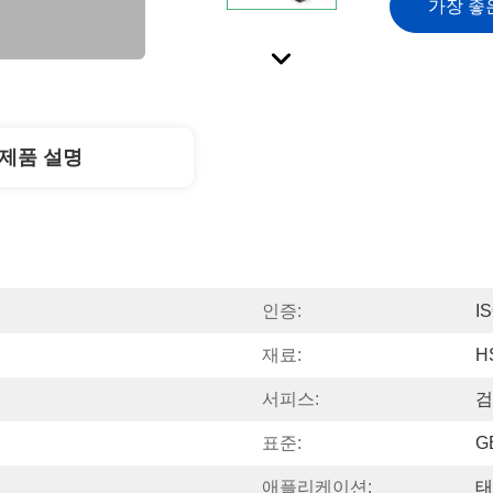
가장 좋
제품 설명
인증:
I
재료:
H
서피스:
검
표준:
G
애플리케이션:
태