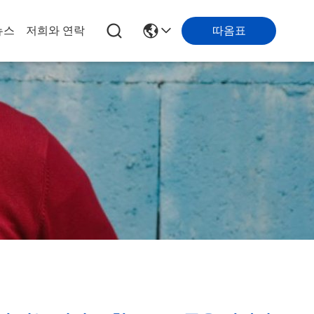
따옴표
뉴스
저희와 연락