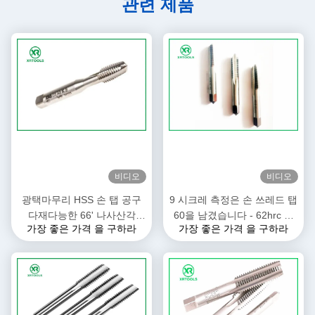
관련 제품
비디오
비디오
광택마무리 HSS 손 탭 공구
9 시크레 측정은 손 쓰레드 탭
다재다능한 66' 나사산각
60을 남겼습니다 - 62hrc 견
가장 좋은 가격 을 구하라
가장 좋은 가격 을 구하라
ISO529 표준
고성 66 도 나사산각