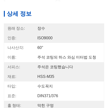
상세 정보
원래 장소:
장수
인증:
ISO9000
나사산각:
60°
이름:
주석 코팅되 하스 와심 미터법 도청
서피스:
주석은 코팅했습니다
재료:
HSS-M35
타입:
수도꼭지
표준:
DIN371/376
홀 형태:
막힌 구멍