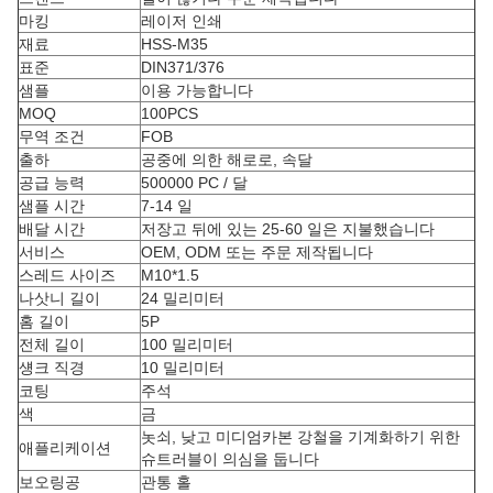
마킹
레이저 인쇄
재료
HSS-M35
표준
DIN371/376
샘플
이용 가능합니다
MOQ
100PCS
무역 조건
FOB
출하
공중에 의한 해로로, 속달
공급 능력
500000 PC / 달
샘플 시간
7-14 일
배달 시간
저장고 뒤에 있는 25-60 일은 지불했습니다
서비스
OEM, ODM 또는 주문 제작됩니다
스레드 사이즈
M10*1.5
나삿니 길이
24 밀리미터
홈 길이
5P
전체 길이
100 밀리미터
섕크 직경
10 밀리미터
코팅
주석
색
금
놋쇠, 낮고 미디엄카본 강철을 기계화하기 위한
애플리케이션
슈트러블이 의심을 둡니다
보오링공
관통 홀