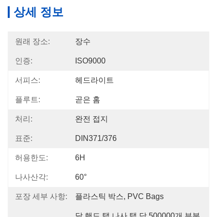
상세 정보
원래 장소:
장수
인증:
ISO9000
서피스:
헤드라이트
플루트:
곧은 홈
처리:
완전 접지
표준:
DIN371/376
허용한도:
6H
나사산각:
60°
포장 세부 사항:
플라스틱 박스, PVC Bags
달 핸드 탭 나사 탭 당 500000개 부분 