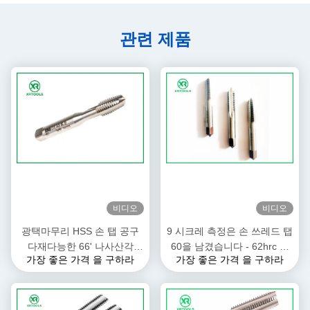
관련 제품
비디오
비디오
광택마무리 HSS 손 탭 공구
9 시크레 측정은 손 쓰레드 탭
다재다능한 66' 나사산각
60을 남겼습니다 - 62hrc 견
가장 좋은 가격 을 구하라
가장 좋은 가격 을 구하라
ISO529 표준
고성 66 도 나사산각