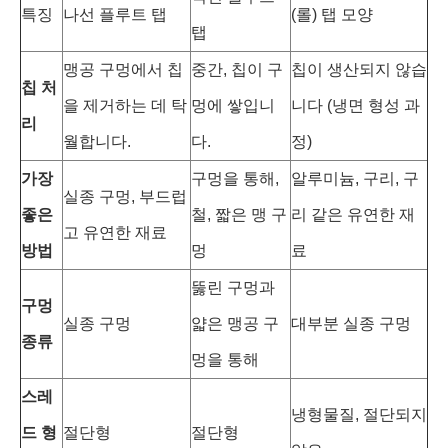
특징
나선 플루트 탭
(롤) 탭 모양
탭
맹공 구멍에서 칩
중간, 칩이 구
칩이 생산되지 않습
칩 처
을 제거하는 데 탁
멍에 쌓입니
니다 (냉면 형성 과
리
월합니다.
다.
정)
가장
구멍을 통해,
알루미늄, 구리, 구
실종 구멍, 부드럽
좋은
철, 짧은 맹 구
리 같은 유연한 재
고 유연한 재료
방법
멍
료
뚫린 구멍과
구멍
실종 구멍
얇은 맹공 구
대부분 실종 구멍
종류
멍을 통해
스레
냉형물질, 절단되지
드 형
절단형
절단형