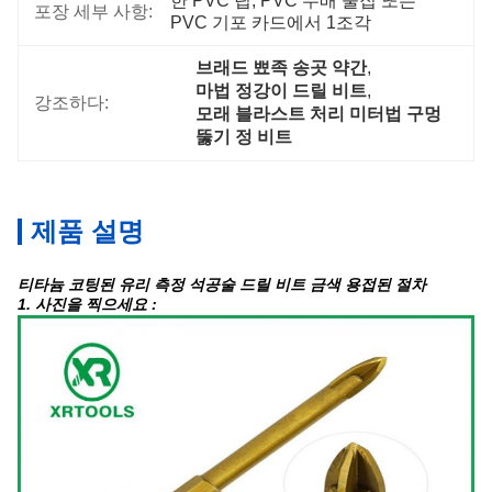
한 PVC 팁, PVC 두배 물집 또는 
포장 세부 사항:
PVC 기포 카드에서 1조각
브래드 뾰족 송곳 약간
, 
마법 정강이 드릴 비트
, 
강조하다:
모래 블라스트 처리 미터법 구멍 
뚫기 정 비트
제품 설명
티타늄 코팅된 유리 측정 석공술 드릴 비트 금색 용접된 절차
1. 사진을 찍으세요 :