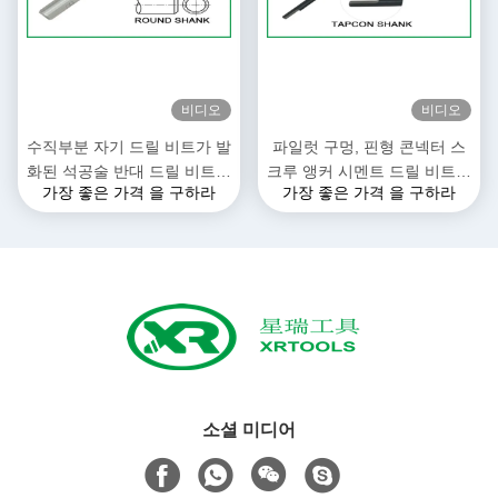
비디오
비디오
수직부분 자기 드릴 비트가 발
파일럿 구멍, 핀형 콘넥터 스
화된 석공술 반대 드릴 비트에
크루 앵커 시멘트 드릴 비트를
가장 좋은 가격 을 구하라
가장 좋은 가격 을 구하라
모래를 뿌립니다
꿰뚫기 위한 긴 금속 드릴 비
트
소셜 미디어