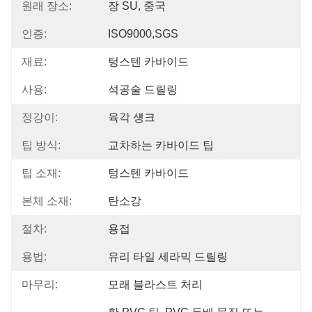
원래 장소:
장 SU, 중국
인증:
ISO9000,SGS
재료:
텅스텐 카바이드
사용:
석공술 드릴링
정강이:
육각 섕크
팁 방식:
교차하는 카바이드 팁
팁 소재:
텅스텐 카바이드
본체 소재:
탄소강
절차:
용접
용법:
유리 타일 세라믹 드릴링
마무리:
모래 블라스트 처리