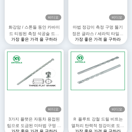
비디오
비디오
화강암 / 스톤들 동안 카바이
마법 정강이 측정 구멍 뚫기
드 티핑된 측정 석공술 드릴
정은 글라스 / 세라믹 타일을
가장 좋은 가격 을 구하라
가장 좋은 가격 을 구하라
비트 4일부터 10일까지 밀리
위한 교차하는 카바이드 팁을
미터 사이즈
억제합니다
비디오
비디오
3가지 플랫은 자동차 용접된
Ｒ 플루트 강철 드릴 비트는
팁으로 도금된 미터법 구멍 뚫
열처리 탄력적 정강이로 도금
가장 좋은 가격 을 구하라
가장 좋은 가격 을 구하라
기 정 비트 아연을 섕크합니다
되는 것으로 크롬염료를 칠합