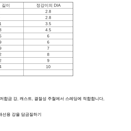
 길이
정강이의 DIA
8
2.8
9
2.8
1
3.5
3
4.5
6
6
9
6
9
7
2
8
2
9
4
10
 저합금 강, 캐스트, 결절성 주철에서 스레딩에 적합합니다,
 개선용 강을 담금질하기