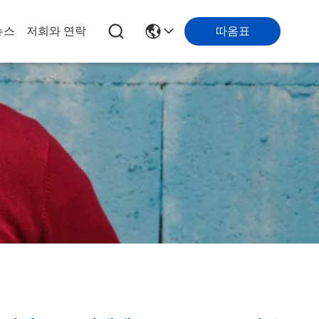
따옴표
뉴스
저희와 연락