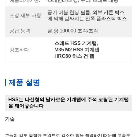
애플리케이션:
스테인레스 강, 구리, 쓰레드 태핑
공기 버블 현상 필름, 외부 카톤 박스
포장 세부 사항:
에 의해 감싸지는 안쪽 플라스틱 박스
공급 능력:
달 당 100000 조각/조각
스레드 HSS 기계탭
, 
강조하다:
M35 M2 HSS 기계탭
, 
HRC60 하스 건 랩
제품 설명
HSS는 나선형의 날카로운 기계탭에 주석 코팅된 기계탭
을 꿰어넣습니다
기술
그들이 각도 최첨단 포워드로 감소한 칩을 촬영하기 때문에
고속도