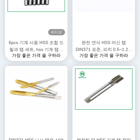
비디오
6pcs 기계 사용 HSS 조합 드
완전 연삭 HSS 머신 탭
릴과 탭 세트, hss 기계 탭과
DIN371 표준, 피치 0.5~1.25,
가장 좋은 가격 을 구하라
가장 좋은 가격 을 구하라
펌프 세트
산업용 고정밀 나사 절삭 공구