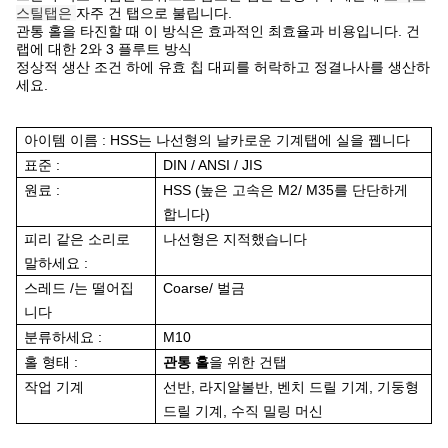
스틸탭은
자주 건 탭으로 불립니다.
관통 홀을 타진할 때 이 방식은 효과적인 최효율과 비용입니다. 건
랩에 대한 2와 3 플루트 방식
정상적 생산 조건 하에 유효 칩 대피를 허락하고 정결나사를 생산하
세요.
아이템 이름 : HSS는 나선형의 날카로운 기계탭에 실을 뀁니다
표준 :
DIN / ANSI / JIS
원료 :
HSS (높은 고속은 M2/ M35를 단단하게
합니다)
피리 같은 소리로
나선형은 지적했습니다
말하세요 :
스레드 /는 떨어집
Coarse/ 벌금
니다
분류하세요 :
M10
홀 형태 :
관통 홀
을 위한 건탭
작업 기계
선반, 라지알볼반, 벤치 드릴 기계, 기둥형
드릴 기계, 수직 밀링 머신