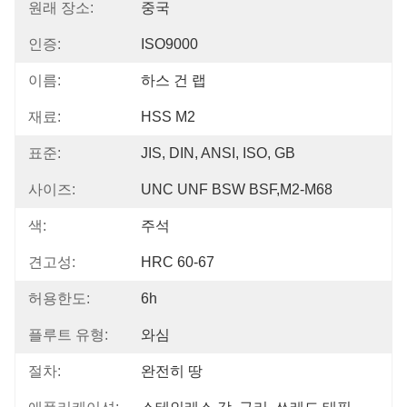
원래 장소:
중국
인증:
ISO9000
이름:
하스 건 랩
재료:
HSS M2
표준:
JIS, DIN, ANSI, ISO, GB
사이즈:
UNC UNF BSW BSF,M2-M68
색:
주석
견고성:
HRC 60-67
허용한도:
6h
플루트 유형:
와심
절차:
완전히 땅