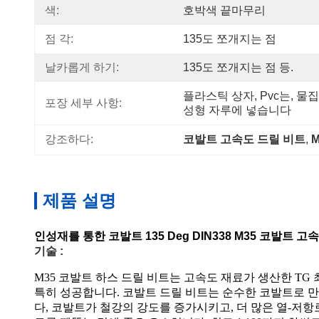
색:
호박색 끝마무리
점 각:
135도 쪼개지는 점
날카롭게 하기:
135도 쪼개지는 점 등.
플라스틱 상자, Pvc는, 물
포장 세부 사항:
성형 자루에 넣습니다
강조하다:
코발트 고속도 드릴 비트
, 
제품 설명
인성재를 통한 코발트 135 Deg DIN338 M35 코발트 
기술 :
M35 코발트 하스 드릴 비트는 고속도 재료가 생산한 TG
특히 성공합니다. 코발트 드릴 비트는 순수한 코발트로 만들
다, 코발트가 철강의 강도를 증가시키고, 더 많은 열-저항