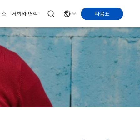
따옴표
뉴스
저희와 연락