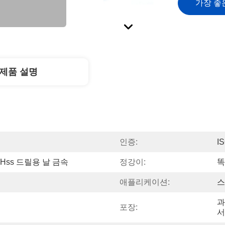
가장 좋
제품 설명
인증:
I
 Hss 드릴용 날 금속
정강이:
똑
애플리케이션:
스
과
포장:
서