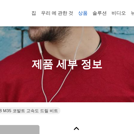
집
우리 에 관한 것
상품
솔루션
비디오
제품 세부 정보
N338 M35 코발트 고속도 드릴 비트