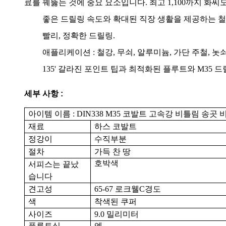
료를 꿰뚫는 것에 중요 요소입니다. 최고 1,100까지 화씨도
좋은 드릴링 속도와 확대된 직장 생활을 제공하는 철
빨리, 정확한 드릴링.
애플리케이션 : 철강, 무쇠, 알루미늄, 가단 주철, 놋쇠
135' 갈라진 포인트 팁과 최적화된 플루트와 M35
세부 사항 :
아이템 이름 :
DIN338 M35 코발트 고속강 비틀림 송곳 
재료
하스 코발트
정강이
수직부분
절차
가득 찬 땅
호박색
서피스는 끝났
습니다
견고성
65-67 로크웰C경도
색
착색된 쿠퍼
사이즈
9.0 밀리미터
플루트식
엔