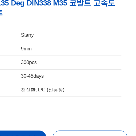
135 Deg DIN338 M35 코발트 고속도
트
Starry
9mm
300pcs
30-45days
전신환, L/C (신용장)