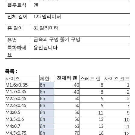
플루트식
엔
전체 길이
125 밀리미터
홈 길이
81 밀리미터
금속의 구멍 뚫기 구멍
용법
특화하세
용인됩니다
요
목록 :
사이즈
제한
전체적 렌
스레드 렌
사이즈 코드
M1.6x0.35
6h
40
8
1
6h
M1.7x0.35
40
8
2
6h
M2.2x0.45
50
9
5
6h
M2.6x0.45
50
9
7
6h
M3x0.5
56
11
9
6h
M3.5x0.6
56
13
10
6h
M4x0.7
63
13
11
6h
M4.5x0.75
70
16
12