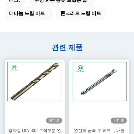
태그:
구멍 파는 송곳 드릴용 날
티타늄 드릴 비트
콘크리트 드릴 비트
관련 제품
비디오
비디오
경화강 DIN 338 수직부분 왼
완전히 금속 투 헤드 두배를