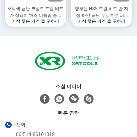
호박색 끝난 코발트 드릴 비트
명부는 HSS 드릴 비트 반 지
가 정강이 하스 비틀림 송곳
상 하얀 끝난 수직부분 DIN
가장 좋은 가격 을 구하라
가장 좋은 가격 을 구하라
비트를 평행시킵니다
338 수직부분 드릴 비트를 만
들었습니다
소셜 미디어
빠른 연락
전화
86-514-86101819