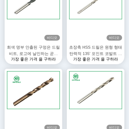
비디오
비디오
회색 명부 안출된 구멍은 드릴
초장축 HSS 드릴은 원형 형태
비트, 로고에 날인하는 곧은
탄력적 135' 포인트 코발트 비
가장 좋은 가격 을 구하라
가장 좋은 가격 을 구하라
브래드 뾰족 송곳 약간을 봤습
틀림 송곳 비트를 억제합니다
니다
비디오
비디오