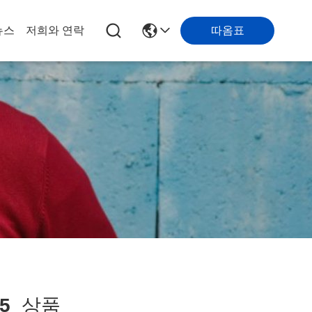
따옴표
뉴스
저희와 연락
5
상품