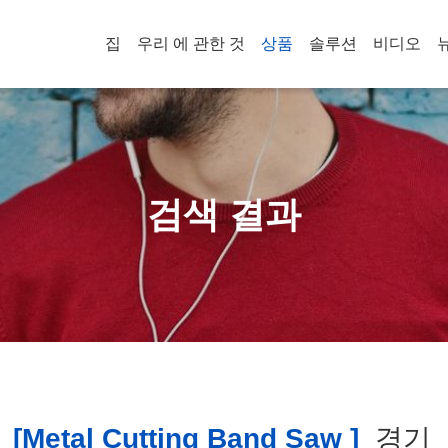
집
우리 에 관한 것
상품
솔루션
비디오
검색 결과
[metal Cutting Band Saw ]
경기