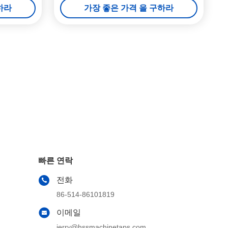
하라
가장 좋은 가격 을 구하라
빠른 연락
전화
86-514-86101819
이메일
jerry@hssmachinetaps.com