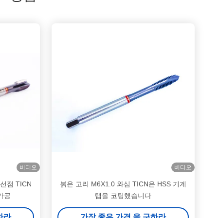
비디오
비디오
나선점 TICN
붉은 고리 M6X1.0 와심 TICN은 HSS 기계
 가공
탭을 코팅했습니다
하라
가장 좋은 가격 을 구하라