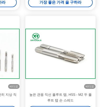
하라
가장 좋은 가격 을 구하라
비디오
비디오
전히 지상 직
높은 관용 직선 플루트 탭, HSS - M2 두 플
루트 탭 손 스레드