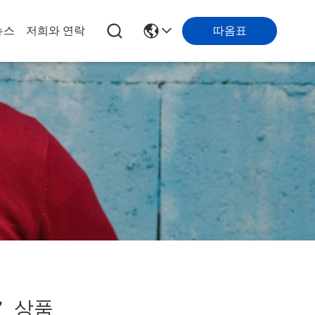
따옴표
뉴스
저희와 연락
7
상품