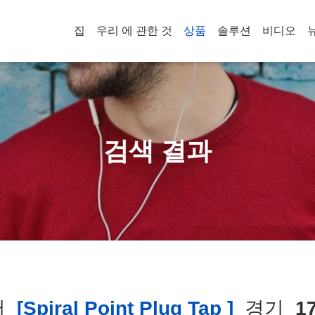
집
우리 에 관한 것
상품
솔루션
비디오
검색 결과
어
[spiral Point Plug Tap ]
경기
1