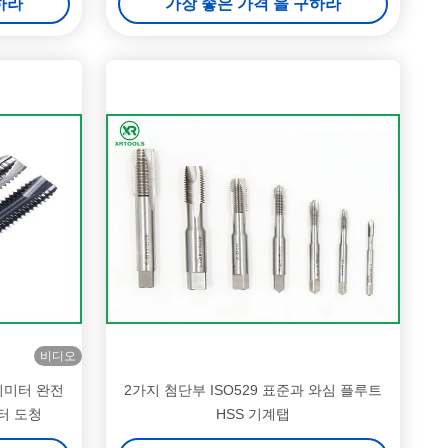
하라
가장 좋은 가격 을 구하라
비디오
밀리미터 완전
2가지 첨단부 ISO529 표준과 와심 플루트
터 도청
HSS 기계탭