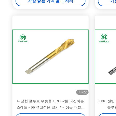
가장 좋은 가격 을 구하라
가
비디오
나선형 플루트 수돗물 HRC62를 타진하는
CNC 선반
스레드 - 66 견고성은 크기 / 색상을 개별화
플루트
했습니다