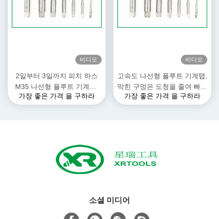
비디오
비디오
2일부터 3일까지 피치 하스
고속도 나선형 플루트 기계탭,
M35 나선형 플루트 기계탭,
막힌 구멍은 도청을 줄여 빠져
가장 좋은 가격 을 구하라
가장 좋은 가격 을 구하라
오른손의 수정된 핸드 탭
나아갑니다
ISO529 표준
소셜 미디어