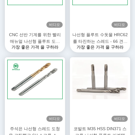
비디오
비디오
CNC 선반 기계를 위한 빨리
나선형 플루트 수돗물 HRC62
매뉴얼 나선형 플루트 도청
를 타진하는 스레드 - 66 견고
가장 좋은 가격 을 구하라
가장 좋은 가격 을 구하라
DIN 374 6H 정확성
성은 크기 / 색상을 개별화했
습니다
비디오
비디오
주석은 나선형 스레드 도청
코발트 M35 HSS DIN371 스