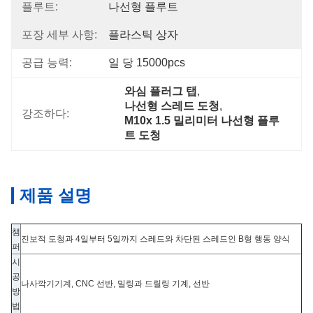
플루트:
나선형 플루트
포장 세부 사항:
플라스틱 상자
공급 능력:
일 당 15000pcs
와심 플러그 탭
, 
나선형 스레드 도청
, 
강조하다:
M10x 1.5 밀리미터 나선형 플루
트 도청
제품 설명
챔
진보적 도청과 4일부터 5일까지 스레드와 차단된 스레드인 B형 행동 양식
퍼
시
공
나사깍기기계, CNC 선반, 밀링과 드릴링 기계, 선반
방
법