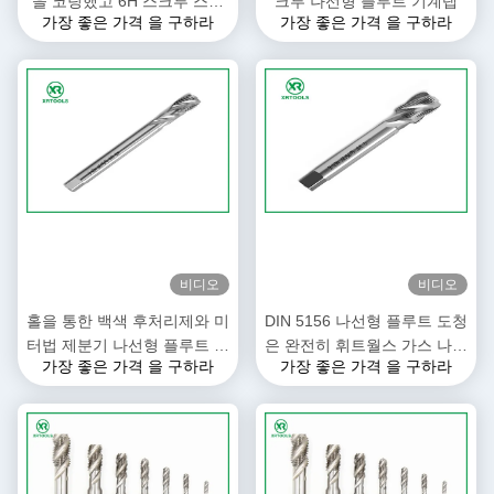
을 코팅했고 6H 스크루 스레
크루 나선형 플루트 기계탭
가장 좋은 가격 을 구하라
가장 좋은 가격 을 구하라
드 삽입물 도청을 허용오차를
줍니다
비디오
비디오
홀을 통한 백색 후처리제와 미
DIN 5156 나선형 플루트 도청
터법 제분기 나선형 플루트 도
은 완전히 휘트월스 가스 나사
가장 좋은 가격 을 구하라
가장 좋은 가격 을 구하라
청 DIN 376
H1 정확성을 열심히 준비했습
니다