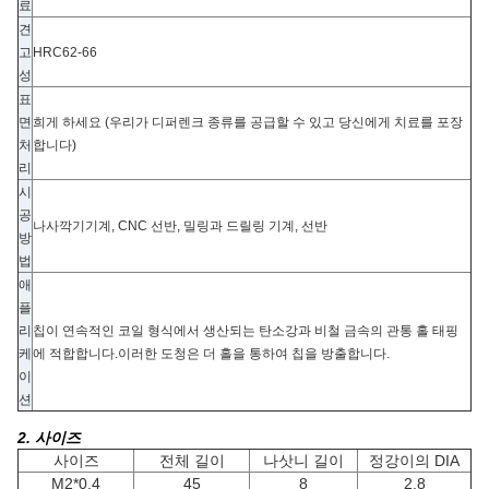
료
견
고
HRC62-66
성
표
면
희게 하세요 (우리가 디퍼렌크 종류를 공급할 수 있고 당신에게 치료를 포장
처
합니다)
리
시
공
나사깍기기계, CNC 선반, 밀링과 드릴링 기계, 선반
방
법
애
플
리
칩이 연속적인 코일 형식에서 생산되는 탄소강과 비철 금속의 관통 홀 태핑
케
에 적합합니다.이러한 도청은 더 홀을 통하여 칩을 방출합니다.
이
션
2. 사이즈
사이즈
전체 길이
나삿니 길이
정강이의 DIA
M2*0.4
45
8
2.8