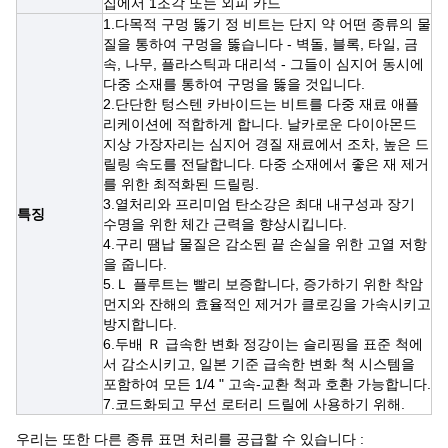
집에서 1조각 또는 외피 카드
1.
다목적 구멍 뚫기 정 비트는 단지 약 어떤 종류의 물
질을 통하여 구멍을 뚫습니다 - 벽돌, 블록, 타일, 금
속, 나무, 플라스틱과 대리석 - 그들이 심지어 동시에
다중 소재를 통하여 구멍을 뚫을 것입니다.
2.
단단한 텅스텐 카바이드는 비트를 다중 재료 애플
리케이션에 적합하게 합니다. 날카로운 다이아몬드
지상 가장자리는 심지어 경질 재료에서 조차, 높은 드
릴링 속도를 전달합니다. 다중 소재에서 좋은 재 제거
를 위한 최적화된 드릴링.
3.열처리와 프리미엄 탄소강은 최대 내구성과 장기
특징
수명을 위한 체간 근력을 향상시킵니다.
4.구리 땜납 물질은 감소된 끝 손실을 위한 고열 저항
을 줍니다.
5.Ｌ 플루트는 빨리 보증합니다, 증가하기 위한 착암
먼지와 잔해의 효율적인 제거가 클로깅을 가속시키고
방지합니다.
6.
두배 Ｒ 급속한 변화 정강이는 슬리핑을 표준 척에
서 감소시키고, 일본 기준 급속한 변화 척 시스템을
포함하여 모든 1/4 " 고속-교환 척과 호환 가능합니다.
7.코드화되고 무선 로터리 드릴에 사용하기 위해.
우리는 또한 다른 종류 표면 처리를 공급할 수 있습니다 :