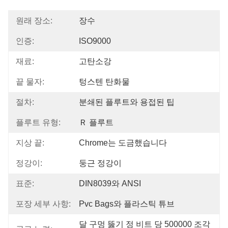
원래 장소:
장수
인증:
ISO9000
재료:
고탄소강
끝 물자:
텅스텐 탄화물
절차:
분쇄된 플루트와 용접된 팁
플루트 유형:
Ｒ 플루트
지상 끝:
Chrome는 도금했습니다
정강이:
둥근 정강이
표준:
DIN8039와 ANSI
포장 세부 사항:
Pvc Bags와 플라스틱 튜브
달 구멍 뚫기 정 비트 당 500000 조각 