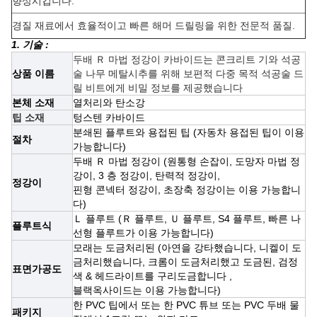
향상시킵니다.
경질 재료에서 효율적이고 빠른 해머 드릴링을 위한 전문적 품질.
1. 기술 :
두배 Ｒ 마법 정강이 카바이드는 콘크리트 기와 석공
상품 이름
술 나무 메탈시추를 위해 보편적 다중 목적 석공술 드
릴 비트에게 비밀 정보를 제공했습니다
본체 소재
열처리와 탄소강
팁 소재
텅스텐 카바이드
분쇄된 플루트와 용접된 팁 (자동차 용접된 팁이 이용
절차
가능합니다)
두배 Ｒ 마법 정강이 (원통형 손잡이, 도망자 마법 정
강이, 3 층 정강이, 탄력적 정강이,
정강이
핀형 콘넥터 정강이, 초장축 정강이는 이용 가능합니
다)
Ｌ 플루트 (Ｒ 플루트, Ｕ 플루트, S4 플루트, 빠른 나
플루트식
선형 플루트가 이용 가능합니다)
모래는 도금처리된 (아연을 강타했습니다, 니켈이 도
금처리했습니다, 크롬이 도금처리했고 도금된, 검정
표면가공도
색 & 헤드라이트를 구리도금합니다 ,
블랙옥사이드는 이용 가능합니다)
한 PVC 팁에서 또는 한 PVC 튜브 또는 PVC 두배 물
패키지