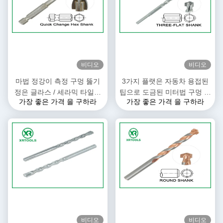
비디오
비디오
마법 정강이 측정 구멍 뚫기
3가지 플랫은 자동차 용접된
정은 글라스 / 세라믹 타일을
팁으로 도금된 미터법 구멍 뚫
가장 좋은 가격 을 구하라
가장 좋은 가격 을 구하라
위한 교차하는 카바이드 팁을
기 정 비트 아연을 섕크합니다
억제합니다
비디오
비디오