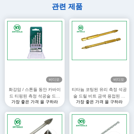
관련 제품
비디오
비디오
화강암 / 스톤들 동안 카바이
티타늄 코팅된 유리 측정 석공
드 티핑된 측정 석공술 드릴
술 드릴 비트 금색 용접된 절
가장 좋은 가격 을 구하라
가장 좋은 가격 을 구하라
비트 4일부터 10일까지 밀리
차
미터 사이즈