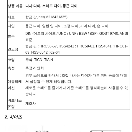
상품 이름
나사 다이, 스레드 다이, 둥근 다이
재료
합금 강, hss(M2,M42,M35)
타입
둥근 다이, 열린 입 다이, 조정 다이 ;기계 다이, 손 다이
DIN (메트릭 사이즈 / UNC / UNF / BSW / BSF), GOST 9740, ANSI
표준
표준.
합금 강 : HRC56-57, HSS4241 : HRC59-61, HSS4341 : HRC61-
견고성
63, HSS 6542 : 62-64
코팅
주석, TICN, TIAIN
측정
측정과 인치
외부 스레드를 만대서 ; 조절 나사는 다이가 다른 피팅 등급에 대해
애플리케
서 설정될 수 있게 허락합니다.
이션
새로운 스레드를 줄이거나 기존 스레드를 정리하는데 사용될 수 있
습니다
비즈니스
제조사
유형
2. 사이즈