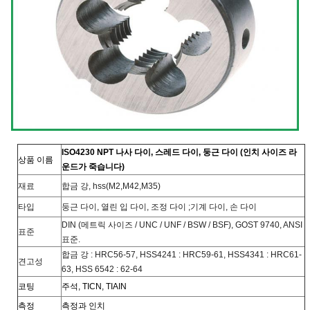
ISO4230 NPT 나사 다이, 스레드 다이, 둥근 다이 (인치 사이즈 라
상품 이름
운드가 죽습니다)
재료
합금 강, hss(M2,M42,M35)
타입
둥근 다이, 열린 입 다이, 조정 다이 ;기계 다이, 손 다이
DIN (메트릭 사이즈 / UNC / UNF / BSW / BSF), GOST 9740, ANSI
표준
표준.
합금 강 : HRC56-57, HSS4241 : HRC59-61, HSS4341 : HRC61-
견고성
63, HSS 6542 : 62-64
코팅
주석, TICN, TIAIN
측정
측정과 인치