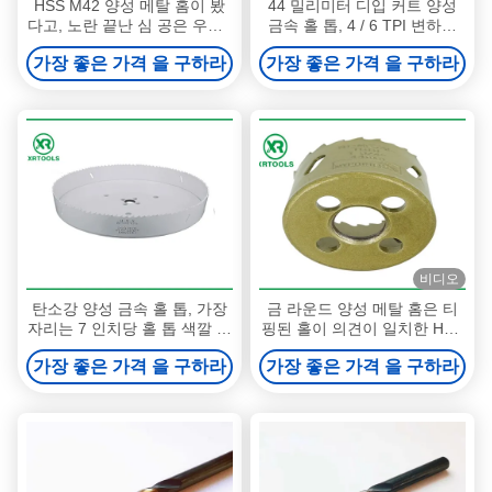
HSS M42 양성 메탈 홈이 봤
44 밀리미터 디입 커트 양성
다고, 노란 끝난 심 공은 우즈 /
금속 홀 톱, 4 / 6 TPI 변하기
알루미늄을 위해 봤습니다
쉬운 이 금속 절삭 홀 톱
가장 좋은 가격 을 구하라
가장 좋은 가격 을 구하라
비디오
탄소강 양성 금속 홀 톱, 가장
금 라운드 양성 메탈 홈은 티
자리는 7 인치당 홀 톱 색깔 페
핑된 홀이 의견이 일치한 HSS
인팅 표면을 용접했습니다
M42 카바이드가 구축되었는
가장 좋은 가격 을 구하라
가장 좋은 가격 을 구하라
지 봤습니다