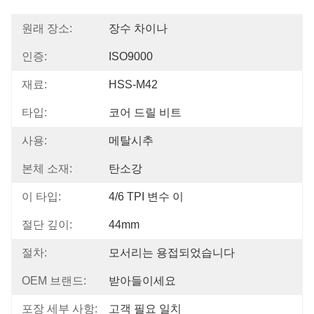
원래 장소:
장수 차이나
인증:
ISO9000
재료:
HSS-M42
타입:
코어 드릴 비트
사용:
메탈시추
본체 소재:
탄소강
이 타입:
4/6 TPI 변수 이
절단 깊이:
44mm
절차:
모서리는 용접되었습니다
OEM 브랜드:
받아들이세요
포장 세부 사항:
고객 필요 일치