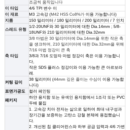
조금씩 움직입니다
이 타입
4/6 TPI 변수 이
이 재료
M3 고속강 (
M42 HSS Co8%가
이용 가능합니다)
지름
150 밀리미터 / 180 밀리미터 / 200 밀리미터 / 7 인치
1/2-20UNF와 30 밀리미터에 대한 Dia.14mm ; 5/8-
스레드 유형
18UNF와 210 밀리미터에 대한 Dia.32mm
3/8 마법은 30 밀리미터에 Dia.14mm을 위한 작은 축
을 섕크하며, 210 밀리미터에 대한 Dia.32mm을 위해
7/16 마법 정강이 큰 축
축 타입
3/8과 7/16 도망자 마법 정강이 축은 이용 가능합니
다,
작은 SDS 플러스 정강이와
이용 가능한 큰 아르보라
레.
38 밀리미터 (
44mm 깊은 줄이는 수심이
이용 가능합
커팅 깊이
니다)
표면가공도
컬러 페인팅
하얀 용지함 또는 유색인 용지함에서 1조각 또는 PVC
패키지
두배 물집
1. 고속강 치아 전자는 삶으로 일하여 최대 내구성과
장기간을 보증하는 고탄소 강철 본체에 용접했습니
다.
2. 개선된 칩 클리어런스와 하부 공급 압력과 4/6 가변