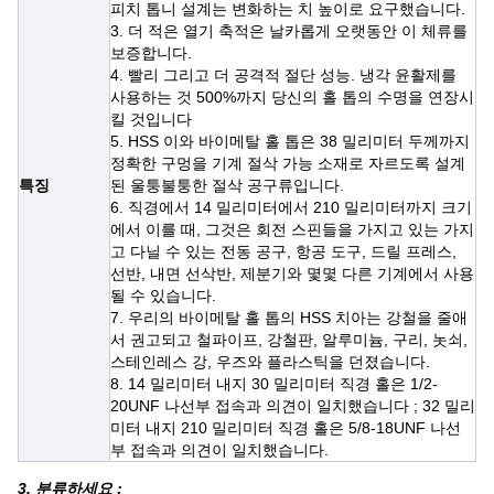
피치 톱니 설계는 변화하는 치 높이로 요구했습니다.
3. 더 적은 열기 축적은 날카롭게 오랫동안 이 체류를
보증합니다.
4. 빨리 그리고 더 공격적 절단 성능. 냉각 윤활제를
사용하는 것 500%까지 당신의 홀 톱의 수명을 연장시
킬 것입니다
5. HSS 이와 바이메탈 홀 톱은 38 밀리미터 두께까지
정확한 구멍을 기계 절삭 가능 소재로 자르도록 설계
특징
된 울퉁불퉁한 절삭 공구류입니다.
6. 직경에서 14 밀리미터에서 210 밀리미터까지 크기
에서 이를 때, 그것은 회전 스핀들을 가지고 있는 가지
고 다닐 수 있는 전동 공구, 항공 도구, 드릴 프레스,
선반, 내면 선삭반, 제분기와 몇몇 다른 기계에서 사용
될 수 있습니다.
7. 우리의 바이메탈 홀 톱의 HSS 치아는 강철을 줄애
서 권고되고 철파이프, 강철판, 알루미늄, 구리, 놋쇠,
스테인레스 강, 우즈와 플라스틱을 던졌습니다.
8. 14 밀리미터 내지 30 밀리미터 직경 홀은 1/2-
20UNF 나선부 접속과 의견이 일치했습니다 ; 32 밀리
미터 내지 210 밀리미터 직경 홀은 5/8-18UNF 나선
부 접속과 의견이 일치했습니다.
3. 분류하세요 :