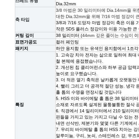
스레드 유형
Dia.32mm
3/8 마법은 30 밀리미터에 Dia.14mm을 
대한 Dia.32mm을 위해 7/16 마법 정강이 
축 타입
3/8과 7/16 도망자 마법 정강이 축은 이용
작은 SDS 플러스 정강이와
이용 가능한 큰
커팅 깊이
38 밀리미터 (
44mm 깊은 줄이는 수심이
이
표면가공도
컬러 페인팅
패키지
하얀 용지함 또는 유색인 용지함에서 1조각 
1. 고속강 치아 전자는 삶으로 일하여 최
철 본체에 용접했습니다.
2. 개선된 칩 클리어런스와 하부 공급 압력과
높이로 요구했습니다.
3. 더 적은 열기 축적은 날카롭게 오랫동안
4. 빨리 그리고 더 공격적 절단 성능. 냉각
홀 톱의 수명을 연장시킬 것입니다
5. HSS 이와 바이메탈 홀 톱은 38 밀리
특징
소재로 자르도록 설계된 울퉁불퉁한 절삭 
6. 직경에서 14 밀리미터에서 210 밀리미
핀들을 가지고 있는 가지고 다닐 수 있는 전동
내면 선삭반, 제분기와 몇몇 다른 기계에서 
7. 우리의 바이메탈 홀 톱의 HSS 치아는 
알루미늄, 구리, 놋쇠, 스테인레스 강, 우