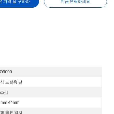
은 가격 을 구하라
지금 연락하세요
SO9000
심 드릴용 날
소강
8mm 44mm
객 필요 일치