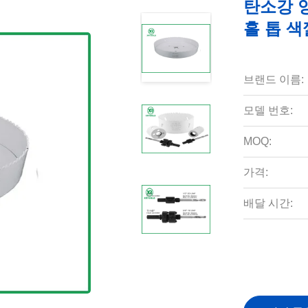
탄소강 양
홀 톱 
브랜드 이름:
모델 번호:
MOQ:
가격:
배달 시간: