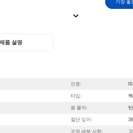
가장 좋
제품 설명
인증:
I
타입:
핵
몸 물자:
탄
절단 깊이:
3
포장 세부 사항:
고