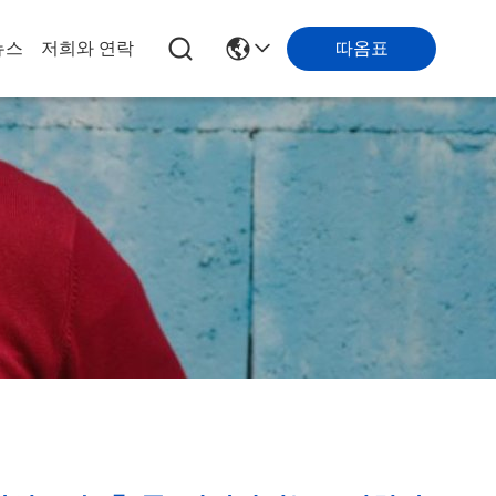
따옴표
뉴스
저희와 연락