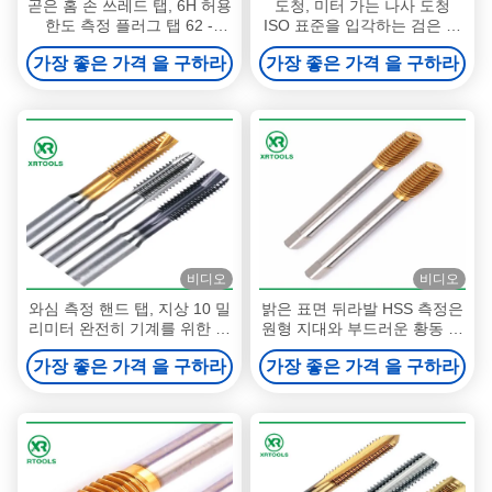
곧은 홈 손 쓰레드 탭, 6H 허용
도청, 미터 가는 나사 도청
한도 측정 플러그 탭 62 -
ISO 표준을 입각하는 검은 끝
66HRC 견고성
난 측정
가장 좋은 가격 을 구하라
가장 좋은 가격 을 구하라
비디오
비디오
와심 측정 핸드 탭, 지상 10 밀
밝은 표면 뒤라발 HSS 측정은
리미터 완전히 기계를 위한 Ｘ
원형 지대와 부드러운 황동 재
1 밀리미터 도청
질을 타진합니다
가장 좋은 가격 을 구하라
가장 좋은 가격 을 구하라