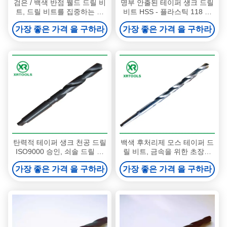
검은 / 백색 반점 웰드 드릴 비
명부 안출된 테이퍼 섕크 드릴
트, 드릴 비트를 집중하는 고
비트 HSS - 플라스틱 118 급
속강 본인
동안 4241이지 물질
가장 좋은 가격 을 구하라
가장 좋은 가격 을 구하라
탄력적 테이퍼 생크 천공 드릴
백색 후처리제 모스 테이퍼 드
ISO9000 승인, 쇠솔 드릴 비
릴 비트, 금속을 위한 초장축
트를 구깁니다
끝이 좁아진 드릴 비트
가장 좋은 가격 을 구하라
가장 좋은 가격 을 구하라