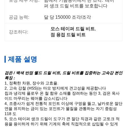
포장 세부 사항:
함에서 기름종이에서 한 조각.  테이
퍼 생크 드릴 비트를 보호합니다
공급 능력:
달 당 150000 조각/조각
모스 테이퍼 드릴 비트
, 
강조하다:
점 용접 드릴 비트
제품 설명
검은 / 백색 반점 웰드 드릴 비트, 드릴 비트를 집중하는 고속강 본인
특징 :
1, 정확한 차원, 장수와 고효율.
2, 고속 강철 (HSS)는 마모 방지에게 견고성을 제공합니다
칩과 냉각제 플로우 온 철 함유 소재를 장려하는 동안
3,
검은 옥사
이드 마무리는 웨어를 감소시킵니다
4, 조종사가 쉽게 전통적 포인트 이상에 구멍을 뚫고, 날카로운 절단
연을 유지하는 금이 있는 포인트가 물질을 관통하는 자기 중립성
118 도
5,
모스 테이퍼 생크 드릴이 도구가 큰 절단 직경과 같은 고토크 적
용을 용이하게 하기 위해 기계의 축에 직접적으로 삽입될 수 있게