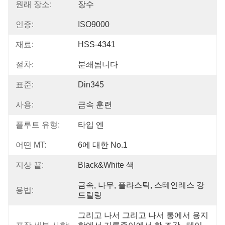
원래 장소:
장수
인증:
ISO9000
재료:
HSS-4341
절차:
분쇄됩니다
표준:
Din345
사용:
금속 훈련
플루트 유형:
타입 엔
어떤 MT:
6에 대한 No.1
지상 끝:
Black&White 색
금속, 나무, 플라스틱, 스테인레스 강 
용법:
드릴링
그리고 나서 그리고 나서 통에서 용지