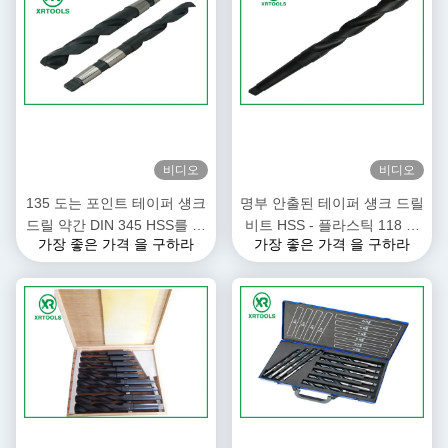
비디오
비디오
135 도는 포인트 테이퍼 섕크
명부 안출된 테이퍼 섕크 드릴
드릴 약간 DIN 345 HSS를 분
비트 HSS - 플라스틱 118 급
가장 좋은 가격 을 구하라
가장 좋은 가격 을 구하라
리합니다 - M2 모르스 재료
동안 4241이지 물질