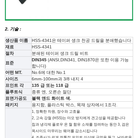
2. 기술 :
생산품 이름
HSS-4341은 테이퍼 생크 천공 드릴을 분쇄했습니다
재료
HSS-4341
절차
분쇄된 테이퍼 생크 드릴 비트
DIN345
(ANSI,DIN341, DIN1870은 또한 이용 가능
표준
합니다)
어떤 MT.
No.6에 대한 No.1
사이즈
6mm-100mm과 3/8 내지 4
프인트 각
135 급 또는 118 급
플루트식
종류 엔, 오른손 절단
표면가공도
블랙 앤드 화이트 색.
패키지
용지함, 플라스틱 박스, 목재 상자에서 1조각.
1, 정확한 차원, 장수와 고효율.
2, 고속 강철 (HSS)는 마모 방지에게 견고성을 제공합니다
칩과 냉각제 플로우 온 철 함유 소재를 장려하는 동안
3,
검은
옥사이드 마무리는 웨어를 감소시킵니다
4, 조종사가 쉽게 전통적 포인트 이상에 구멍을 뚫고, 날카로운