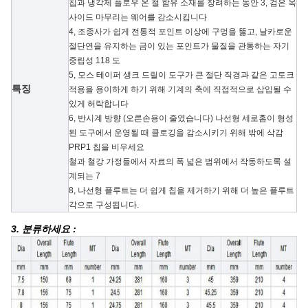
칩과 냉각제 플로우 온 철 함유 소재를 장려하는 동안
3,
검은 옥
사이드 마무리는 웨어를 감소시킵니다
4, 조종사가 쉽게 전통적 포인트 이상에 구멍을 뚫고, 날카로운
절단연을 유지하는 금이 있는 포인트가 물질을 관통하는 자기
중립성 118 도
5,
모스 테이퍼 생크 드릴이 도구가 큰 절단 직경과 같은 고토크
특징
적용을 용이하게 하기 위해 기계의 축에 직접적으로 삽입될 수
있게 허락합니다
6, 반시계 방향 (오른손용이 줄였습니다) 나선형 세로홈이 형성
된 도구에서 운영될 때 클로깅을 감소시키기 위해 밖에 삭감
PRP1 칩을 비우세요
철과 철강 가정들에서 자료의 폭 넓은 범위에서 작동하도록 설
계되는 7
8, 나선형 플루트는 더 쉽게 칩을 제거하기 위해 더 높은 플루트
각으로 구성됩니다.
3. 분류하세요 :