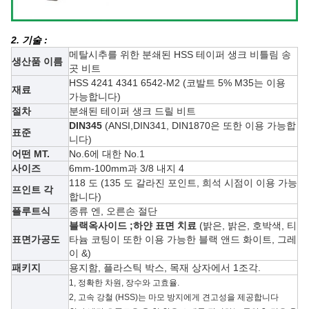
2. 기술 :
메탈시추를 위한 분쇄된 HSS 테이퍼 생크 비틀림 송
생산품 이름
곳 비트
HSS 4241 4341 6542-M2 (
코발트 5% M35는
이용
재료
가능합니다)
절차
분쇄된 테이퍼 생크 드릴 비트
DIN345
(ANSI,DIN341, DIN1870은 또한 이용 가능합
표준
니다)
어떤 MT.
No.6에 대한 No.1
사이즈
6mm-100mm과 3/8 내지 4
118 도 (135 도 갈라진 포인트, 희석 시점이 이용 가능
프인트 각
합니다)
플루트식
종류 엔, 오른손 절단
블랙옥사이드 ;하얀 표면 치료
(밝은, 밝은, 호박색, 티
표면가공도
타늄 코팅이 또한 이용 가능한 블랙 앤드 화이트, 그레
이 &)
패키지
용지함, 플라스틱 박스, 목재 상자에서 1조각.
1, 정확한 차원, 장수와 고효율.
2, 고속 강철 (HSS)는 마모 방지에게 견고성을 제공합니다