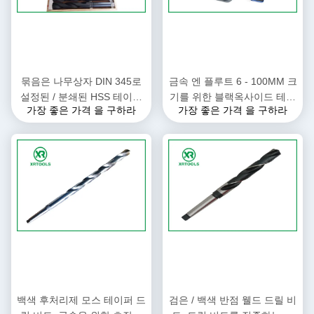
묶음은 나무상자 DIN 345로
금속 엔 플루트 6 - 100MM 크
설정된 / 분쇄된 HSS 테이퍼
기를 위한 블랙옥사이드 테이
가장 좋은 가격 을 구하라
가장 좋은 가격 을 구하라
생크 드릴 비트를 만들었습니
퍼 섕크 드릴 비트 DIN 345
다
백색 후처리제 모스 테이퍼 드
검은 / 백색 반점 웰드 드릴 비