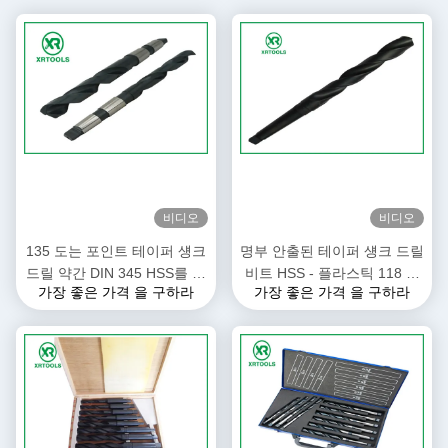
비디오
비디오
135 도는 포인트 테이퍼 섕크
명부 안출된 테이퍼 섕크 드릴
드릴 약간 DIN 345 HSS를 분
비트 HSS - 플라스틱 118 급
가장 좋은 가격 을 구하라
가장 좋은 가격 을 구하라
리합니다 - M2 모르스 재료
동안 4241이지 물질