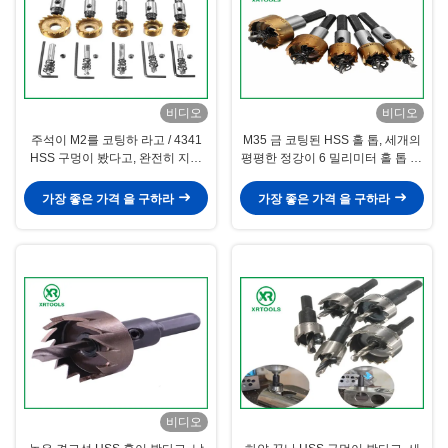
비디오
비디오
주석이 M2를 코팅하 라고 / 4341
M35 금 코팅된 HSS 홀 톱, 세개의
HSS 구멍이 봤다고, 완전히 지상
평평한 정강이 6 밀리미터 홀 톱 18
코어드릴 비트 구멍은 커터를 봤습
급 Split 이
니다
가장 좋은 가격 을 구하라
가장 좋은 가격 을 구하라
비디오